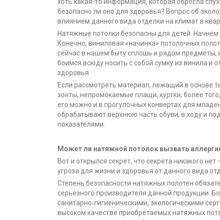
хоть какая-то информация, которая обросла слу
безопасно ли оно для здоровья? Вопрос об экол
влиянием данного вида отделки на климат в ква
Натяжные потолки безопасны для детей. Начнём 
Конечно, виниловая «начинка» потолочных полоте
сейчас в нашем быту сплошь и рядом предметы, и
боимся всюду носить с собой сумку из винила и 
здоровья.
Если рассмотреть материал, лежащий в основе тк
зонты, непромокаемые плащи, куртки, более тог
его можно и в прогулочных конвертах для младе
обрабатывают верхнюю часть обуви, в ходу и п
показателями.
Может ли натяжной потолок вызвать аллерг
Вот и открылся секрет, что секрета никакого не
угроза для жизни и здоровья от данного вида отд
Степень безопасности натяжных полотен обязат
серьёзного производителя данной продукции. Бо
санитарно-гигиеническими, экологическими серт
высоком качестве приобретаемых натяжных пот