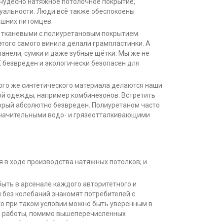
 чудесно натяжное потолочное покрытие,
туальности. Люди всё также обеспокоены
ашних питомцев.
т тканевыми с полиуретановым покрытием.
 этого самого винила делали грампластинки. А
панели, сумки и даже зубные щётки. Мы же не
Х безвреден и экологически безопасен для
акого же синтетического материала делаются наши
кой одежды, например комбинезонов. Встретить
торый абсолютно безвреден. Полиуретаном часто
значительными водо- и грязеотталкивающими
я в ходе производства натяжных потолков; и
ыть в арсенале каждого авторитетного и
 без колебаний знакомят потребителей с
ко при таком условии можно быть уверенным в
м работы, помимо вышеперечисленных