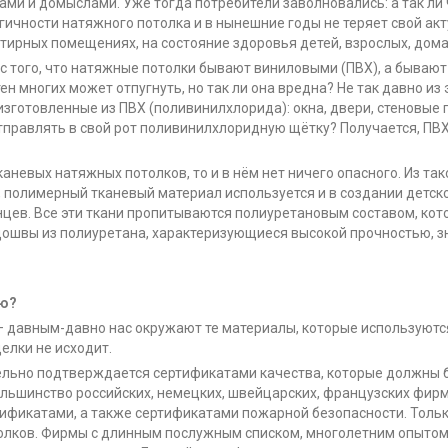
хами и домыслами. Уже тогда потребители заволновались: а так ли
огичности натяжного потолка и в нынешние годы не теряет свой ак
ртирных помещениях, на состояние здоровья детей, взрослых, дом
с того, что натяжные потолки бывают виниловыми (ПВХ), а бываю
н многих может отпугнуть, но так ли она вредна? Не так давно из
зготовленные из ПВХ (поливинилхлорида): окна, двери, стеновые 
отправлять в свой рот поливинилхлоридную щётку? Получается, ПВ
аневых натяжных потолков, то и в нём нет ничего опасного. Из т
о, полимерный тканевый материал используется и в создании детс
нцев. Все эти ткани пропитываются полиуретановым составом, ко
одошвы из полиуретана, характеризующиеся высокой прочностью, 
ию?
т – давным-давно нас окружают те материалы, которые используютс
елки не исходит.
ельно подтверждается сертификатами качества, которые должны б
льшинство российских, немецких, швейцарских, французских фирм
ификатами, а также сертификатами пожарной безопасности. Толь
олков. Фирмы с длинным послужным списком, многолетним опыто