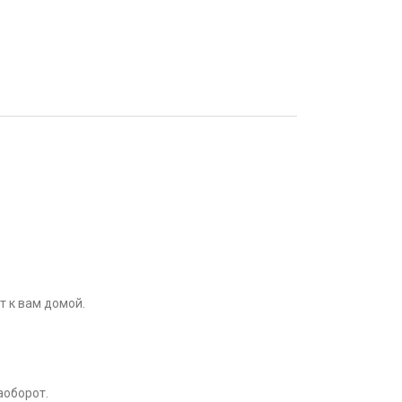
 к вам домой.
аоборот.