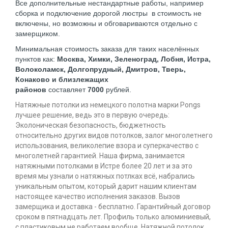
Все дополнительные нестандартные работы, например
сборка и подключение дорогой люстры в стоимость не
включены, но возможны и обговариваются отдельно с
замерщиком.
Минимальная стоимость заказа для таких населённых
пунктов как:
Москва, Химки, Зеленоград, Лобня, Истра,
Волоколамск, Долгопрудный, Дмитров, Тверь,
Конаково и близлежащих
районов
составляет
7000
рублей.
Натяжные потолки из немецкого полотна марки Pongs
лучшее решение, ведь это в первую очередь:
Эколоническая безопасность, бюджетность
относительно других видов потолков, залог многолетнего
использования, великолепие взора и суперкачество с
многолетней гарантией. Наша фирма, занимается
натяжными потолками в Истре более 20 лет и за это
время мы узнали о натяжных потлках всё, набрались
уникальным опытом, который дарит нашим клиентам
настоящее качество исполнения заказов. Вызов
замерщика и доставка - бесплатно. Гарантийный договор
сроком в пятнадцать лет. Профиль только алюминиевый,
с пластиковым не работаем вообще. Натяжной потолок