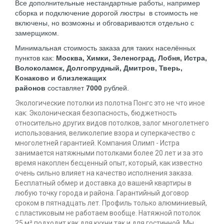
Все дополнительные нестандартные работы, например
сборка и подключение дорогой люстры в стоимость не
включены, но возможны и обговариваются отдельно с
замерщиком.
Минимальная стоимость заказа для таких населённых
пунктов как:
Москва, Химки, Зеленоград, Лобня, Истра,
Волоколамск, Долгопрудный, Дмитров, Тверь,
Конаково и близлежащих
районов
составляет
7000
рублей.
Экологические потолки из полотна Понгс это не что иное
как: Эколоническая безопасность, бюджетность
относительно других видов потолков, залог многолетнего
использования, великолепие взора и суперкачество с
многолетней гарантией. Компания Олимп - Истра
занимается натяжными потолками более 20 лет и за это
время накоплен бесценный опыт, который, как известно
очень сильно влияет на качество исполнения заказа.
Бесплатный обмер и доставка до вашенй квартиры в
любую точку города и района. Гарантийный договор
сроком в пятнадцать лет. Профиль только алюминиевый,
с пластиковым не работаем вообще. Натяжной потолок
25 м² подходит как для кухни так и для гостинной. Мы