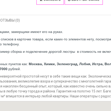
ОТЗЫВЫ (0)
азцами, замерщики имеют его на руках.
исков в карточке товара, если каких-то элементов нету, посмотр
о телефону.
имер сборка и подключение дорогой люстры в стоимость не включ
нных пунктов как:
Москва, Химки, Зеленоград, Лобня, Истра, В
7000
рублей.
 невероятной простотой несут в себе такие вещи как: Эколоничес
льзования, великолепие взора и суперкачество с многолетней гар
я накоплен бесценный опыт, который, как известно очень сильно в
 в любую точку города и района. Гарантия на полотно 15 лет. Баг
3 м² впишется в интерьер любой квартиры. Наши операторы с радос