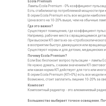
Ecola Premium
Лампы Ecola Premium - 0% коэффициент пульсац
Есть стабилизатор потребляемой мощности при 
В серии Ecola Premium есть все модели наиболее
Цена всего на 10-20% выше, чем на обычные ламп
Где это важно?
Существуют помещения, где коэффициент пульс
Например, рабочие места с вращающимися детал
При высоком КП света из-за «стробоскопическо
в восприятии быстро движущихся или вращающи
Существуют нормы и для детских, медицинских и
Почему Ecola Premium?
Если Вас беспокоит вопрос пульсации – лампы Ec
Не нужно думать, с каким значением КП световог
или какая норма КП действует для того или иного
В серии Ecola Premium (КП=0%) есть все модели
Возможно, стоит заплатить лишние 10-20% за све
Композит
Композитный радиатор - это алюминиевый радиа
Большинство выбирает точное освещение. По