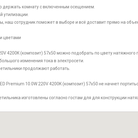
о держать комнату с включенным осещением.
й утилизации.
ы, наш сотрудник поможет в выборе и всё доставит прямо на объек
ми цветами
220V 4200K (композит) 57x50 можно подобрать по цвету натяжного 
большого изменения тока в электросети.
етильники продолжают работать.
LED Premium 10.0W 220V 4200K (композит) 57x50 не начнет портитьс
етильника изготовлены согласно гостам для для конструкции натя