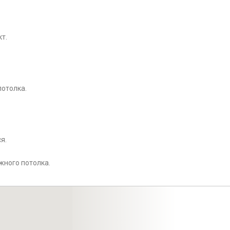
т.
потолка.
я.
жного потолка.