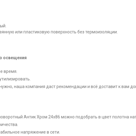
ый.
вянную или пластиковую поверхность без термоизоляции.
го освещения
е время.
утилизировать.
нужно, наша компания даст рекомендации и всё доставит к вам до
 поворотный Антик Хром 24x86 можно подобрать в цвет полотна на
ричества.
табильное напряжение в сети.