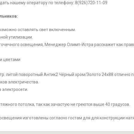
ать нашему оператору по телефону: 8(926)720-11-09
льников:
возможно оставлять свет включенным.
ной утилизации.
 точечного освещения, Менеджер Олимп-Истра расскажет как прави
ми цветами
тр. литой поворотный Антик2 Чёрный хром/Золото 24х88 отлично п
ков электричества.
 электросети.
тяжного потолка, так как зачастую не греются выше 40 градусов.
 освещения изготовлены согласно гостам для для конструкции нат