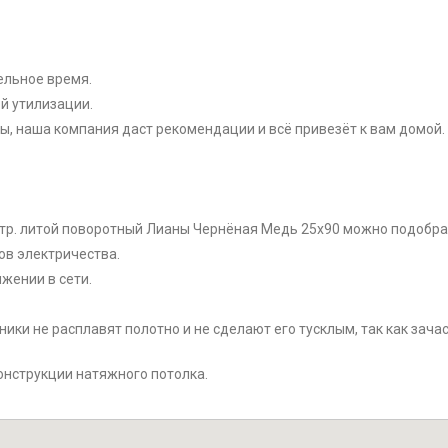
ельное время.
й утилизации.
ы, наша компания даст рекомендации и всё привезёт к вам домой.
тр. литой поворотный Лианы Чернёная Медь 25х90 можно подобрат
ов электричества.
жении в сети.
ки не расплавят полотно и не сделают его тусклым, так как зачас
онструкции натяжного потолка.