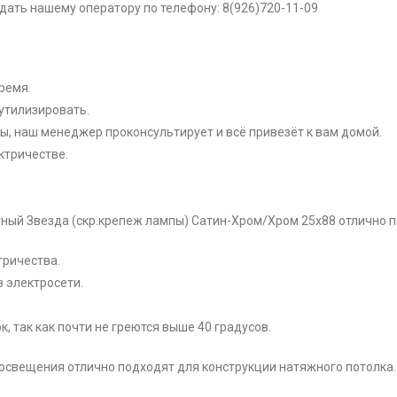
ать нашему оператору по телефону: 8(926)720-11-09
ремя.
утилизировать.
ы, наш менеджер проконсультирует и всё привезёт к вам домой.
ктричестве.
отный Звезда (скр.крепеж лампы) Сатин-Хром/Хром 25x88 отлично 
тричества.
 электросети.
, так как почти не греются выше 40 градусов.
 освещения отлично подходят для конструкции натяжного потолка.