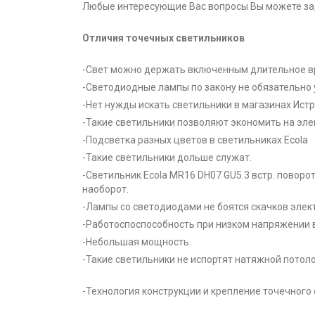
Любые интересующие Вас вопросы Вы можете зад
Отличия точечных светильников
-Свет можно держать включенным длительное в
-Светодиодные лампы по закону не обязательно 
-Нет нужды искать светильники в магазинах Истр
-Такие светильники позволяют экономить на эле
-Подсветка разных цветов в светильниках Ecola
-Такие светильники дольше служат.
-Светильник Ecola MR16 DH07 GU5.3 встр. повор
наоборот.
-Лампы со светодиодами не боятся скачков элек
-Работоспоспособность при низком напряжении в
-Небольшая мощность.
-Такие светильники не испортят натяжной потолок
-Технология конструкции и крепление точечного