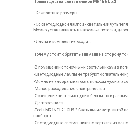
Преимущества светильников MR16 GU5.3:
- Компактные размеры
- Со светодиодной лампой - светильник чуть тепл
Можно устанавливать в натяжные потолки, дере
- Лампа в комплект не входит.
Почему стоит обратить внимание в сторону т
-В помещении с точечными светильниками в пол
-Светодиодные лампы не требуют обязательной 
-Можно не заморачиваться с поиском нужного све
-Малое расходование электричества.
-Освещение не только одним белым, но и разны
-Долговечность.
-Ecola MR16 DL21 GU5.3 Светильник встр. литой 
наоборот.
-Светодиодные светильники не портятся из-за н