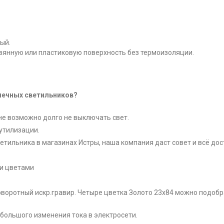
ый.
вянную или пластиковую поверхность без термоизоляции.
очечных светильников?
не возможно долго не выключать свет.
утилизации.
тильника в магазинах Истры, наша компания даст совет и всё дос
ми цветами
поворотный искр.гравир. Четыре цветка Золото 23x84 можно подобр
ебольшого изменения тока в электросети.