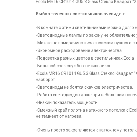
Ecola MR16 CR1014 GU5.3 Glass Стекло Квадрат "
Выбор точечных светильников очевиден:
-В комнате с этими светильниками можно долго 
-Светодиодные лампы по закону не обязательно 
-Можно не заморачиваться с поиском нужного св
-Экономное расходование электричества.
-Подсветка разных цветов в светильниках Ecola
-Большой срок службы светильников.
-Ecola MR16 CR1014 GU5.3 Glass Стекло Квадрат 
наоборот.
-Светодиоды не боятся скачков электричества.
-Работа светодиодов даже при небольшом напря
-Низкий показатель мощности.
-Смежный край полотна натяжного потолка с Ecol
не темнеет от нагрева.
-Очень просто закрепляются к натяжному потолк