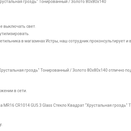
Хрустальная гроздь" Тонированный / Золото 80x80x140
не выключать свет.
утилизировать.
етильника в магазинах Истры, наш сотрудник проконсультирует и в
"Хрустальная гроздь" Тонированный / Золото 80x80x140 отлично по
жении в сети.
a MR16 CR1014 GU5.3 Glass Стекло Квадрат "Хрустальная гроздь" 
у.