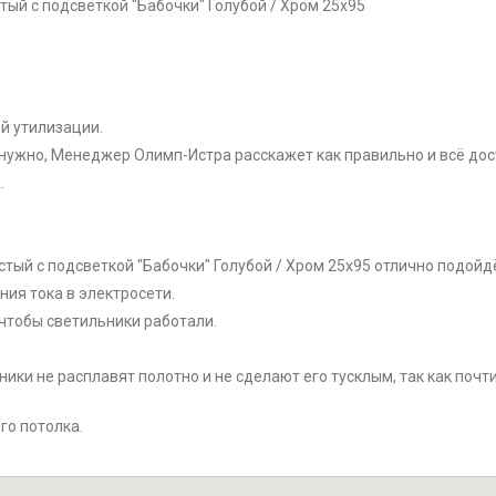
тый с подсветкой "Бабочки" Голубой / Хром 25x95
й утилизации.
нужно, Менеджер Олимп-Истра расскажет как правильно и всё дос
.
истый с подсветкой "Бабочки" Голубой / Хром 25x95 отлично подойд
ия тока в электросети.
чтобы светильники работали.
ки не расплавят полотно и не сделают его тусклым, так как почт
го потолка.