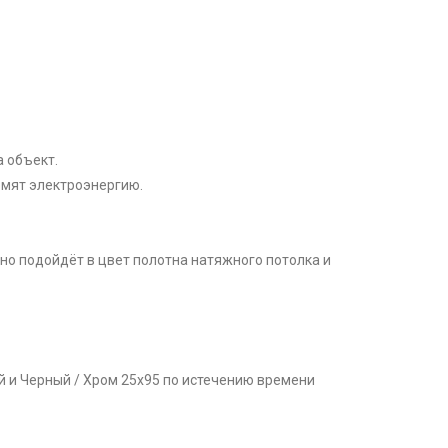
 объект.
номят электроэнергию.
чно подойдёт в цвет полотна натяжного потолка и
ый и Черный / Хром 25x95 по истечению времени