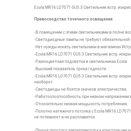
Ecola MR16 LD7071 GU5.3 Светильник встр. искри
Превосходство точечного освещения
-В помещении с этими светильниками в полне во
-Светодиодные лампы не требуют обязательной 
-Нет нужды искать светильники в магазинах Ист
-Ecola MR16 LD7071 GU5.3 Светильник встр. искр
-Разноцветная подсветка в светильниках Ecola
-Высокий показатель срока годности.
-Ecola MR16 LD7071 GU5.3 Светильник встр. искр
наоборот.
-Светодиоды не боятся скачков электричества.
-Работоспоспособность при низком напряжении в
-Относительно низкая мощьность потребления.
-Полотно натяжного потолка с Ecola MR16 LD7071
не потемнеет и не расплавится.
-Проще простого закрепляются к к конструкции н