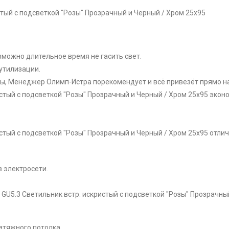
стый с подсветкой "Розы" Прозрачный и Черный / Хром 25x95
зможно длительное время не гасить свет.
утилизации.
ры, Менеджер Олимп-Истра порекомендует и всё привезёт прямо на
истый с подсветкой "Розы" Прозрачный и Черный / Хром 25x95 эко
истый с подсветкой "Розы" Прозрачный и Черный / Хром 25x95 отли
 электросети.
 GU5.3 Светильник встр. искристый с подсветкой "Розы" Прозрачн
атяжного потолка.