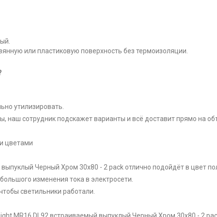
ый.
вянную или пластиковую поверхность без термоизоляции.
?
льно утилизировать.
ы, наш сотрудник подскажет варианты и всё доставит прямо на об
ми цветами
 выпуклый Черный Хром 30x80 - 2 pack отлично подойдёт в цвет по
ебольшого изменения тока в электросети.
чтобы светильники работали.
Light MR16 DL92 встраиваемый выпуклый Черный Хром 30x80 - 2 pa