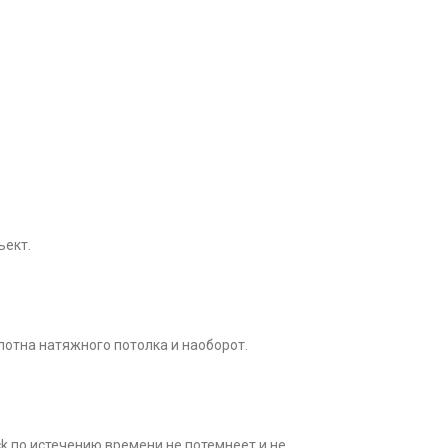
ъект.
лотна натяжного потолка и наоборот.
ck по истечению времени не потемнеет и не