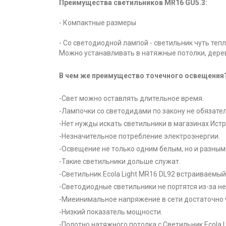
Преимущества светильников MR16 GU5.3:
- Компактные размеры
- Со светодиодной лампой - светильник чуть тепл
Можно устанавливать в натяжные потолки, дере
В чем же преимущество точечного освещения
-Свет можно оставлять длительное время.
-Лампочки со светодидами по закону не обязате
-Нет нужды искать светильники в магазинах Истр
-Незначительное потребление электроэнергии.
-Освещение не только одним белым, но и разны
-Такие светильники дольше служат.
-Светильник Ecola Light MR16 DL92 встраиваемый
-Светодиодные светильники не портятся из-за н
-Миеинимальное напряжение в сети достаточно 
-Низкий показатель мощности.
-Полотно натяжного потолка с Светильник Ecola 