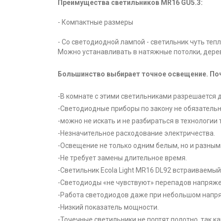
Преимущества светильников MR16 GU5.3:
- Компактные размеры
- Со светодиодной лампой - светильник чуть тепл
Можно устанавливать в натяжные потолки, дере
Большинство выбирает точное освещение. По
-В комнате с этими светильниками разрешается д
-Светодиодные приборы по закону не обязательн
-можно не искать и не разбираться в технологии
-Незначительное расходование электричества.
-Освещение не только одним белым, но и разны
-Не требует замены длительное время.
-Светильник Ecola Light MR16 DL92 встраиваемый
-Светодиоды «не чувствуют» перепадов напряжен
-Работа светодиодов даже при небольшом напря
-Низкий показатель мощности.
-Точечные светильники не портят полотно, так ка