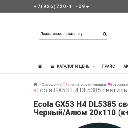
+7(926)720-11-09
КАТАЛОГ И ЦЕНЫ
ПРАЙС
А
Освещение
Точечные светильники
Встраива
Ecola GX53 H4 DL5385 светиль
Ecola GX53 H4 DL5385 св
Черный/Алюм 20x110 (к+