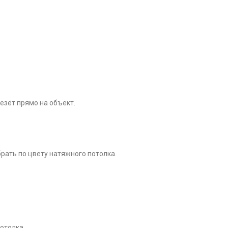
езёт прямо на объект.
брать по цвету натяжного потолка.
отолка.