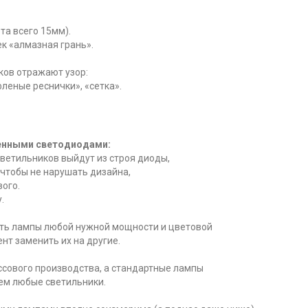
та всего 15мм).
к «алмазная грань».
ков отражают узор:
фленые реснички», «сетка».
енными светодиодами:
светильников выйдут из строя диоды,
 чтобы не нарушать дизайна,
ого.
.
ить лампы любой нужной мощности и цветовой
нт заменить их на другие.
ссового производства, а стандартные лампы
ем любые светильники.