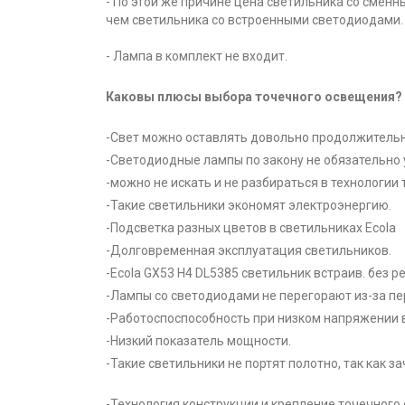
- По этой же причине цена светильника со смен
чем светильника со встроенными светодиодами.
- Лампа в комплект не входит.
Каковы плюсы выбора точечного освещения?
-Свет можно оставлять довольно продолжительн
-Светодиодные лампы по закону не обязательно 
-можно не искать и не разбираться в технологии
-Такие светильники экономят электроэнергию.
-Подсветка разных цветов в светильниках Ecola
-Долговременная эксплуатация светильников.
-Ecola GX53 H4 DL5385 светильник встраив. без 
-Лампы со светодиодами не перегорают из-за пе
-Работоспоспособность при низком напряжении в
-Низкий показатель мощности.
-Такие светильники не портят полотно, так как з
-Технология конструкции и крепление точечного