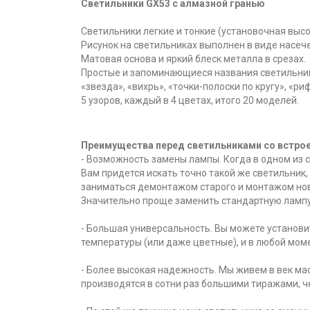
Светильники GX53 с алмазной гранью
Светильники легкие и тонкие (установочная высо
Рисунок на светильниках выполнен в виде насече
Матовая основа и яркий блеск металла в срезах.
Простые и запоминающиеся названия светильни
«звезда», «вихрь», «точки-полоски по кругу», «ри
5 узоров, каждый в 4 цветах, итого 20 моделей.
Преимущества перед светильниками со встро
- Возможность замены лампы. Когда в одном из 
Вам придется искать точно такой же светильник,
заниматься демонтажом старого и монтажом нов
Значительно проще заменить стандартную лампу
- Большая универсальность. Вы можете установ
температуры (или даже цветные), и в любой моме
- Более высокая надежность. Мы живем в век ма
производятся в сотни раз большими тиражами, ч