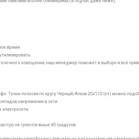
ными лампами вполне соизмерима (а подчас даже ниже),
ое время.
утилизировать.
 точечного освещения, наш менеджер поможет в выборе и всё прив
рефл. Точки-полоски по кругу Черный/Алюм 20x110 (к+) можно подо
репадов напряжения в сети.
 электросети.
ачастую не греются выше 40 градусов.
 освещения разработаны специально для конструкции натяжного п