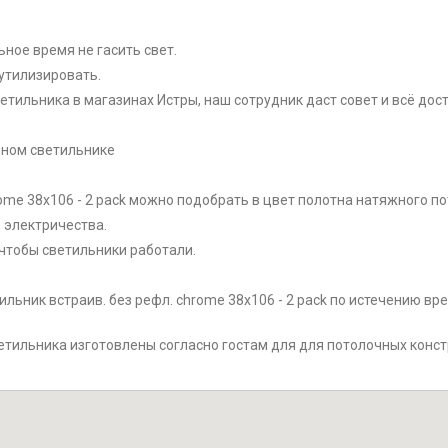
ное время не гасить свет.
утилизировать.
тильника в магазинах Истры, наш сотрудник даст совет и всё дост
дном светильнике
rome 38х106 - 2 pack можно подобрать в цвет полотна натяжного по
 электричества.
чтобы светильники работали.
ильник встраив. без рефл. chrome 38х106 - 2 pack по истечению вр
етильника изготовлены согласно гостам для для потолочных конст