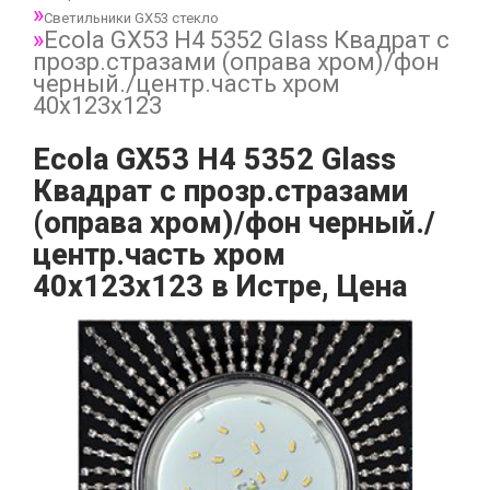
Светильники GX53 стекло
Ecola GX53 H4 5352 Glass Квадрат с
прозр.стразами (оправа хром)/фон
черный./центр.часть хром
40x123x123
Ecola GX53 H4 5352 Glass
Квадрат с прозр.стразами
(оправа хром)/фон черный./
центр.часть хром
40x123x123 в Истре, Цена