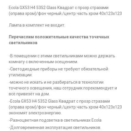
Ecola GX53 H4 5352 Glass Квадрат с прозр.стразами
(оправа хром)/фон черный./центр.часть хром 40x123x123
Лампа в комплект не входит.
Перечислим положительные качества точечных
светильников
-В помещении с этими светильниками можно держать
комнату с включенным осещением.
-Светодиодные приборы не требуют обязательной
утилизации.
-можно не искать и не разбираться в технологии
точечного освещения, наш сотрудник порекомендует и
всё привезёт на дом.
-Ecola GX53 H4 5352 Glass Квадрат с прозр.стразами
(оправа хром)/фон черный./центр.часть хром 40x123x123
экономят электроэнергию.
-Разноцветная подсветка в светильниках Ecola
-Долговременная эксплуатация светильников.