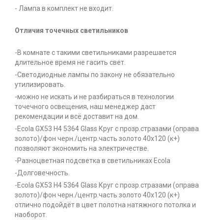
- Лампа в комплект не входит.
Отличия точечных светильников
-В комнате с такими светильниками разрешается
длительное время не гасить свет.
-Светодиодные лампы по закону не обязательно
утилизировать.
-можно не искать и не разбираться в технологии
точечного освещения, наш менеджер даст
рекомендации и всё доставит на дом.
-Ecola GX53 H4 5364 Glass Круг с прозр.стразами (оправа
золото)/фон черн./центр.часть золото 40x120 (к+)
позволяют экономить на электричестве.
-Разноцветная подсветка в светильниках Ecola
-Долговечность.
-Ecola GX53 H4 5364 Glass Круг с прозр.стразами (оправа
золото)/фон черн./центр.часть золото 40x120 (к+)
отлично подойдёт в цвет полотна натяжного потолка и
наоборот.