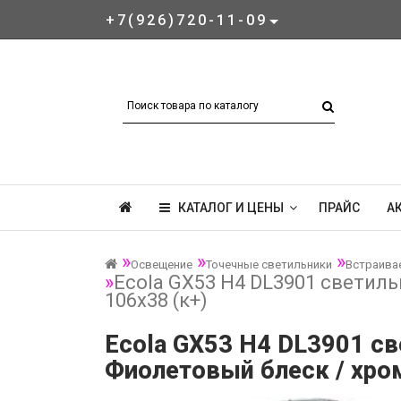
+7(926)720-11-09
КАТАЛОГ И ЦЕНЫ
ПРАЙС
А
Освещение
Точечные светильники
Встраива
Ecola GX53 H4 DL3901 светиль
106х38 (к+)
Ecola GX53 H4 DL3901 св
Фиолетовый блеск / хром