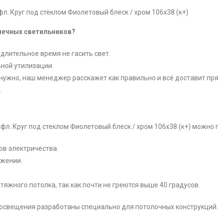
фл. Круг под стеклом Фиолетовый блеск / хром 106х38 (к+)
очечных светильников?
длительное время не гасить свет.
ной утилизации.
нужно, наш менеджер расскажет как правильно и всё доставит пря
.
рефл. Круг под стеклом Фиолетовый блеск / хром 106х38 (к+) можно
ов электричества.
жении.
тяжного потолка, так как почти не греются выше 40 градусов.
 освещения разработаны специально для потолочных конструкций.