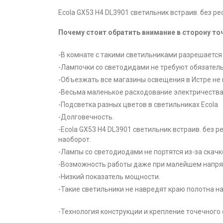
Ecola GX53 H4 DL3901 светильник встраив. без ре
Почему стоит обратить внимание в сторону т
-В комнате с такими светильниками разрешается 
-Лампочки со светодидами не требуют обязатель
-Объезжать все магазины освещения в Истре не 
-Весьма маленькое расходование электричества
-Подсветка разных цветов в светильниках Ecola
-Долговечность.
-Ecola GX53 H4 DL3901 светильник встраив. без 
наоборот.
-Лампы со светодиодами не портятся из-за скачк
-Возможность работы даже при малейшем напря
-Низкий показатель мощности.
-Такие светильники не навредят краю полотна на
-Технология конструкции и крепление точечного