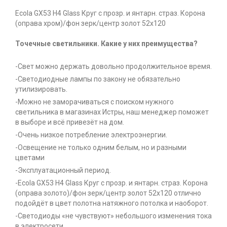
Ecola GX53 H4 Glass Круг с прозр. и янтарн. страз. Корона
(оправа хром)/фон зерк/центр золот 52x120
Точечные светильники. Какие у них преимущества?
-Свет можно держать довольно продолжительное время.
-Светодиодные лампы по закону не обязательно
утилизировать.
-Можно не заморачиваться с поиском нужного
светильника в магазинах Истры, наш менеджер поможет
в выборе и всё привезёт на дом.
-Очень низкое потребление электроэнергии.
-Освещение не только одним белым, но и разными
цветами
-Эксплуатационный период.
-Ecola GX53 H4 Glass Круг с прозр. и янтарн. страз. Корона
(оправа золото)/фон зерк/центр золот 52x120 отлично
подойдёт в цвет полотна натяжного потолка и наоборот.
-Светодиоды «не чувствуют» небольшого изменения тока
в электросети.