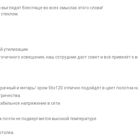
 выглядят блестяще во всех смыслах этого слова!
стеклом.
й утилизации.
точечного освещения, наш сотрудник даст совет и всё привезёт к 
озрачный и янтарь/ хром 56x120 отлично подойдёт в цвет полотна н
тричества.
табильное напряжение в сети.
ак почти не подвергаются высокой температуре.
отолка.