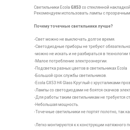
Светильники Ecola
GX53
со стеклянной накладкой
Рекомендуем использовать лампы с прозрачным 
Почему точечные светильники лучше?
-Свет можно не выключать долгое время.
-Светодиодные приборы не требуют обязательно
-можно не искать и не разбираться в технологии 
-Малое потребление электроэнергии.
-Подсветка разных цветов в светильниках Ecola
-Большой срок службы светильников.
-Ecola GX53 H4 Glass Круглый с хрусталиками пр
-Лампы со светодиодами не боятся скачков элек
-Для работы таким светильникам не требуется с
-Небольшая мощность.
-Точечные светильники не портят полотно, так к
-Легко монтируются к к конструкции натяжного п