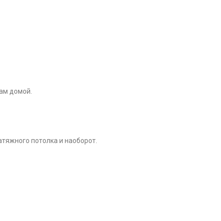
вам домой.
атяжного потолка и наоборот.