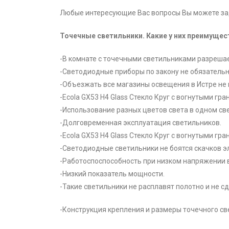
Любые интересующие Вас вопросы Вы можете зад
Точечные светильники. Какие у них преимущес
-В комнате с точечными светильниками разреша
-Светодиодные приборы по закону не обязательн
-Объезжать все магазины освещения в Истре не 
-Ecola GX53 H4 Glass Стекло Круг с вогнутыми гр
-Использование разных цветов света в одном св
-Долговременная эксплуатация светильников.
-Ecola GX53 H4 Glass Стекло Круг с вогнутыми гр
-Светодиодные светильники не боятся скачков э
-Работоспоспособность при низком напряжении в
-Низкий показатель мощности.
-Такие светильники не расплавят полотно и не сд
-Конструкция крепления и размеры точечного св