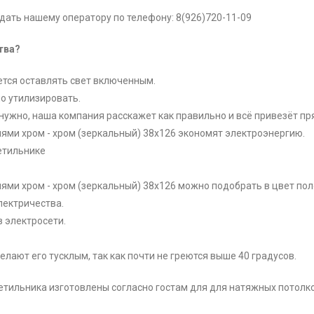
ать нашему оператору по телефону: 8(926)720-11-09
тва?
ется оставлять свет включенным.
о утилизировать.
нужно, наша компания расскажет как правильно и всё привезёт пр
анями хром - хром (зеркальный) 38x126 экономят электроэнергию.
етильнике
анями хром - хром (зеркальный) 38x126 можно подобрать в цвет по
лектричества.
 электросети.
елают его тусклым, так как почти не греются выше 40 градусов.
етильника изготовлены согласно гостам для для натяжных потолко