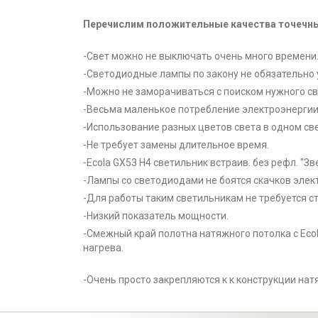
Перечислим положительные качества точечны
-Свет можно не выключать очень много времени
-Светодиодные лампы по закону не обязательно 
-Можно не заморачиваться с поиском нужного св
-Весьма маленькое потребление электроэнергии
-Использование разных цветов света в одном св
-Не требует замены длительное время.
-Ecola GX53 H4 светильник встраив. без рефл. "
-Лампы со светодиодами не боятся скачков элек
-Для работы таким светильникам не требуется с
-Низкий показатель мощности.
-Смежный край полотна натяжного потолка с Ecol
нагрева.
-Очень просто закрепляются к к конструкции нат