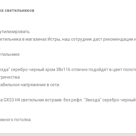
х светильников
.
утилизировать.
етильника в магазинах Истры, наш сотрудник даст рекомендации и
.
етильнике
Звезда" серебро-черный хром 38x116 отлично подойдёт в цвет полот
тричества.
табильное напряжение в сети.
a GX53 H4 светильник встраив. без рефл. "Звезда" серебро-черный 
яжного потолка.