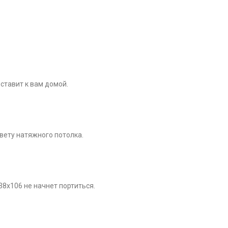
ставит к вам домой.
цвету натяжного потолка.
38х106 не начнет портиться.