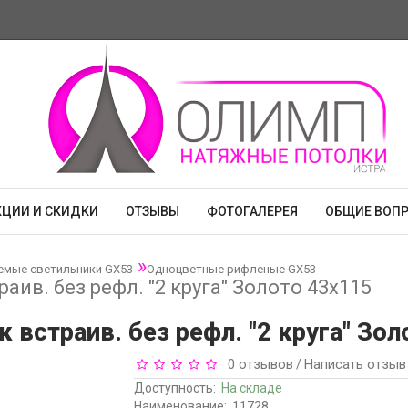
КЦИИ И СКИДКИ
ОТЗЫВЫ
ФОТОГАЛЕРЕЯ
ОБЩИЕ ВОП
емые светильники GX53
Одноцветные рифленые GX53
аив. без рефл. "2 круга" Золото 43x115
 встраив. без рефл. "2 круга" Зол
0 отзывов
Написать отзыв
/
Доступность:
На складе
Наименование:
11728