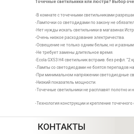
Точечные светильники или люстра? Выбор оче
-В комнате с точечными светильниками разрешае
-Лампочки со светодидами по закону не обязате
-Нет нужды искать светильники в магазинах Ист
-Очень низкое расходование электричества.
-Освещение не только одним белым, но и разны
-Не требует замены длительное время.
-Ecola GX53 H4 светильник встраив. без рефл. "2
-Лампы со светодиодами не боятся перепадов на
-При минимальном напряжении светодиодные св
-Низкий показатель мощности.
-Точечные светильники не расплавят полотно и н
-Технология конструкции и крепление точечного
КОНТАКТЫ