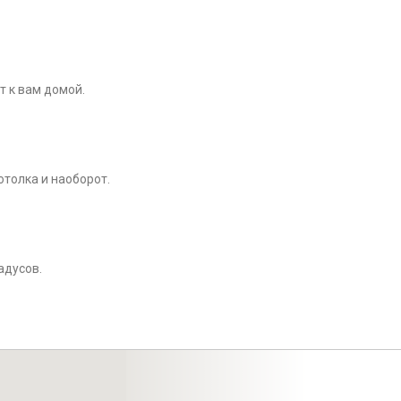
т к вам домой.
отолка и наоборот.
адусов.