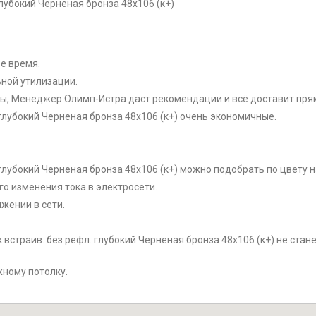
глубокий Черненая бронза 48x106 (к+)
е время.
ной утилизации.
ры, Менеджер Олимп-Истра даст рекомендации и всё доставит прям
 глубокий Черненая бронза 48x106 (к+) очень экономичные.
. глубокий Черненая бронза 48x106 (к+) можно подобрать по цвету 
о изменения тока в электросети.
жении в сети.
 встраив. без рефл. глубокий Черненая бронза 48x106 (к+) не стан
жному потолку.