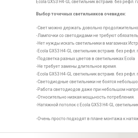
Ecola GX53 H4-GL светильник встраив. без рефл. 
Выбор точечных светильников очевиден:
-Свет можно держать довольно продолжительно
-Лампочки со светодидами не требуют обязатель
-Нет нужды искать светильники в магазинах Ист
-Ecola GX53 H4-GL светильник встраив. без рефл.
-Подсветка разных цветов в светильниках Ecola
-Не требует замены длительное время.
-Ecola GX53 H4-GL светильник встраив. без рефл
-Светодиодные светильники не боятся небольшог
-Работа светодиодов даже при небольшом напря
-Относительно низкая мощьность потребления.
-Натяжной потолок с Ecola GX53 H4-GL светильник
-Очень просто подходят в плане монтажа к натя