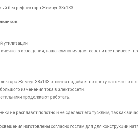
емый без рефлектора Жемчуг 38x133
льников:
й утилизации.
 точечного освещения, наша компания даст совет и всё привезёт пр
флектора Жемчуг 38x133 отлично подойдёт по цвету натяжного пот
ебольшого изменения тока в электросети.
етильники продолжают работать.
ки не расплавят полотно и не сделают его тусклым, так как зачас
 освещения изготовлены согласно гостам для для конструкции нат