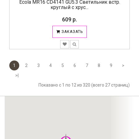
Ecola MR16 CD4141 GU5.3 Светильник встр.
круглый с хрус...
609 р.
ЗАКАЗАТЬ
1
2
3
4
5
6
7
8
9
>
>|
Показано с 1 по 12 из 320 (всего 27 страниц)