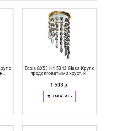
руг с
Ecola GX53 H4 5343 Glass Круг с
...
продолговатыми хруст. н...
1 503 р.
ЗАКАЗАТЬ