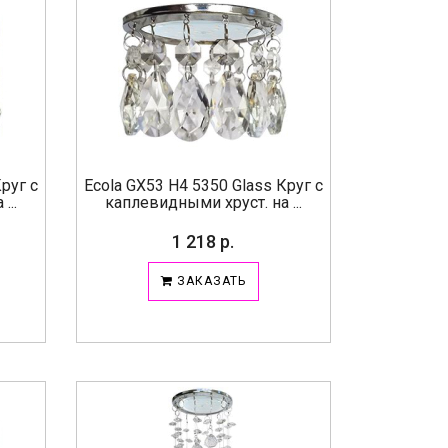
руг с
Ecola GX53 H4 5350 Glass Круг с
...
каплевидными хруст. на ...
1 218 р.
ЗАКАЗАТЬ