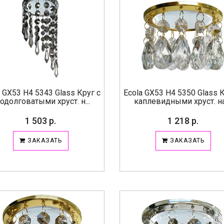
a GX53 H4 5343 Glass Круг с
Ecola GX53 H4 5350 Glass К
одолговатыми хруст. н...
каплевидными хруст. на 
1 503 р.
1 218 р.
ЗАКАЗАТЬ
ЗАКАЗАТЬ