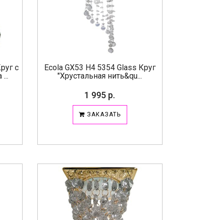
руг с
Ecola GX53 H4 5354 Glass Круг
...
"Хрустальная нить&qu...
1 995 р.
ЗАКАЗАТЬ