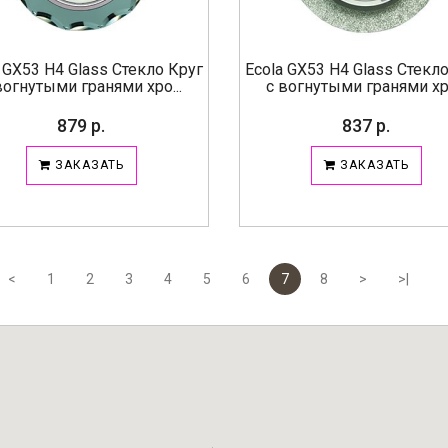
 GX53 H4 Glass Стекло Круг
Ecola GX53 H4 Glass Стекл
вогнутыми гранями хро...
с вогнутыми гранями хро
879 р.
837 р.
ЗАКАЗАТЬ
ЗАКАЗАТЬ
<
1
2
3
4
5
6
7
8
>
>|