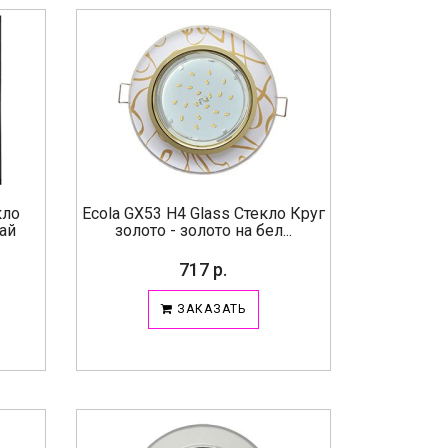
кло
Ecola GX53 H4 Glass Стекло Круг
ай
золото - золото на бел...
717 р.
ЗАКАЗАТЬ