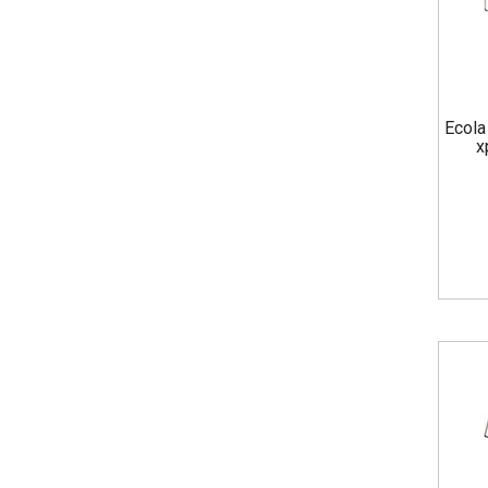
Ecola
х