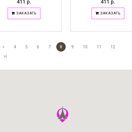
411 р.
411 р.
ЗАКАЗАТЬ
ЗАКАЗАТЬ
<
4
5
6
7
8
9
10
11
12
>|