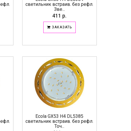
рефл.
светильник встраив. без рефл.
Зве...
411 р.
ЗАКАЗАТЬ
5
Ecola GX53 H4 DL5385
рефл.
светильник встраив. без рефл.
Точ...