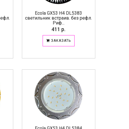
3
Ecola GX53 H4 DL5383
рефл.
светильник встраив. без рефл.
Риф...
411 р.
ЗАКАЗАТЬ
4
Ecola GX53 H4 DL5384