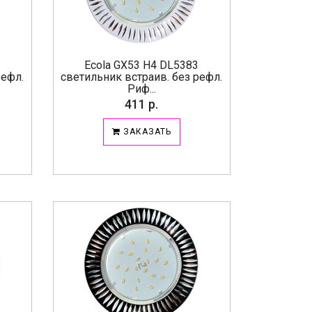
1
Ecola GX53 H4 DL5383
рефл.
светильник встраив. без рефл.
Риф...
411 р.
ЗАКАЗАТЬ