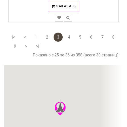
ЗАКАЗАТЬ
|<
<
1
2
3
4
5
6
7
8
9
>
>|
Показано с 25 по 36 из 358 (всего 30 страниц)